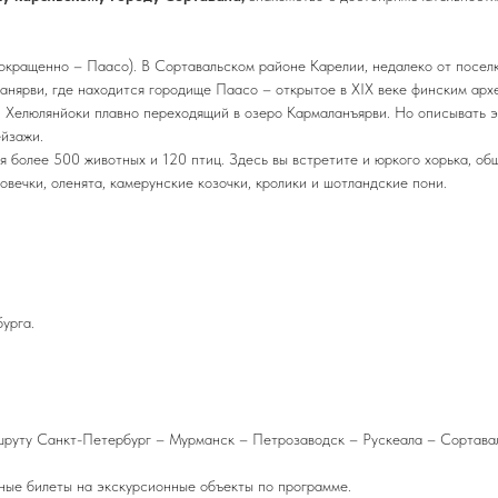
окращенно – Паасо). В Сортавальском районе Карелии, недалеко от поселк
ланярви, где находится городище Паасо – открытое в XIX веке финским ар
еки Хелюлянйоки плавно переходящий в озеро Кармаланъярви. Но описывать 
ейзажи.
я более 500 животных и 120 птиц. Здесь вы встретите и юркого хорька, общ
овечки, оленята, камерунские козочки, кролики и шотландские пони.
урга.
ршруту Санкт-Петербург – Мурманск – Петрозаводск – Рускеала – Сортава
ные билеты на экскурсионные объекты по программе.