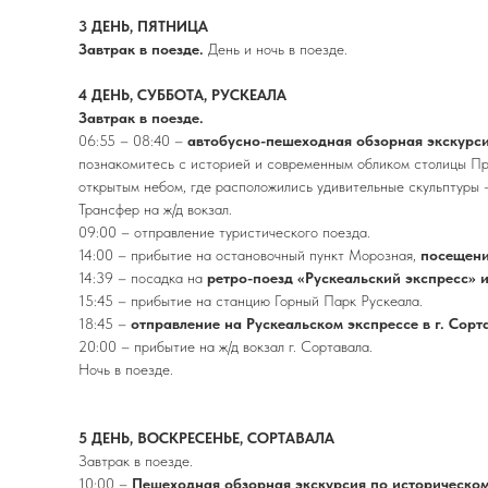
3 ДЕНЬ, ПЯТНИЦА
Завтрак в поезде.
День и ночь в поезде.
4 ДЕНЬ, СУББОТА, РУСКЕАЛА
Завтрак в поезде.
06:55 – 08:40 –
автобусно-пешеходная обзорная экскурси
познакомитесь с историей и современным обликом столицы При
открытым небом, где расположились удивительные скульптуры 
Трансфер на ж/д вокзал.
09:00 – отправление туристического поезда.
14:00 – прибытие на остановочный пункт Морозная,
посещени
14:39 – посадка на
ретро-поезд «Рускеальский экспресс» и
15:45 – прибытие на станцию Горный Парк Рускеала.
18:45 –
отправление на Рускеальском экспрессе в г. Сорт
20:00 – прибытие на ж/д вокзал г. Сортавала.
Ночь в поезде.
5 ДЕНЬ, ВОСКРЕСЕНЬЕ, СОРТАВАЛА
Завтрак в поезде.
10:00 –
Пешеходная обзорная экскурсия по историческом