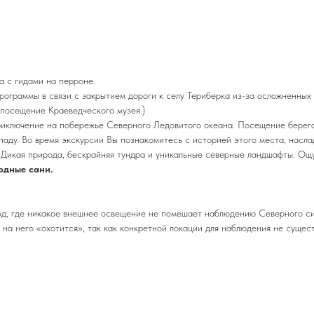
а с гидами на перроне.
программы в связи с закрытием дороги к селу Териберка из-за осложненных
посещение Краеведческого музея.)
ключение на побережье Северного Ледовитого океана. Посещение берега 
опаду. Во время экскурсии Вы познакомитесь с историей этого места, нас
Дикая природа, бескрайняя тундра и уникальные северные ландшафты. Ощ
одные сани.
од, где никакое внешнее освещение не помешает наблюдению Северного сия
 на него «охотится», так как конкретной локации для наблюдения не суще