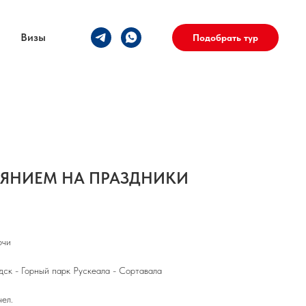
Визы
Подобрать тур
ИЯНИЕМ НА ПРАЗДНИКИ
очи
дск - Горный парк Рускеала - Сортавала
ел.