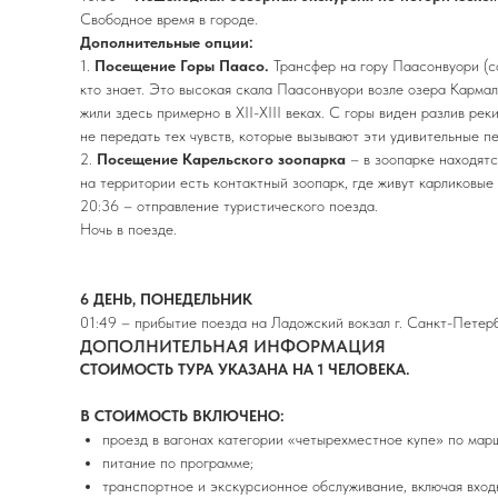
Свободное время в городе.
Дополнительные опции:
1.
Посещение Горы Паасо.
Трансфер на гору Паасонвуори (с
кто знает. Это высокая скала Паасонвуори возле озера Карма
жили здесь примерно в XII-XIII веках. С горы виден разлив р
не передать тех чувств, которые вызывают эти удивительные п
2.
Посещение Карельского зоопарка
– в зоопарке находятс
на территории есть контактный зоопарк, где живут карликовые 
20:36 – отправление туристического поезда.
Ночь в поезде.
6 ДЕНЬ, ПОНЕДЕЛЬНИК
01:49 – прибытие поезда на Ладожский вокзал г. Санкт-Петерб
ДОПОЛНИТЕЛЬНАЯ ИНФОРМАЦИЯ
СТОИМОСТЬ ТУРА УКАЗАНА НА 1 ЧЕЛОВЕКА.
В СТОИМОСТЬ ВКЛЮЧЕНО:
проезд в вагонах категории «четырехместное купе» по ма
питание по программе;
транспортное и экскурсионное обслуживание, включая вход