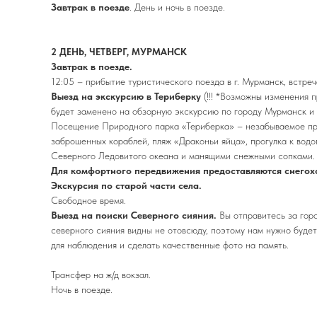
Завтрак в поезде
. День и ночь в поезде.
2 ДЕНЬ, ЧЕТВЕРГ, МУРМАНСК
Завтрак в поезде.
12:05 – прибытие туристического поезда в г. Мурманск, встреч
Выезд на экскурсию в Териберку
(!!! *Возможны изменения 
будет заменено на обзорную экскурсию по городу Мурманск и 
Посещение Природного парка «Териберка» – незабываемое при
заброшенных кораблей, пляж «Драконьи яйца», прогулка к вод
Северного Ледовитого океана и манящими снежными сопками. 
Для комфортного передвижения предоставляются снегох
Экскурсия по старой части села.
Свободное время.
Выезд на поиски Северного сияния.
Вы отправитесь за гор
северного сияния видны не отовсюду, поэтому нам нужно будет
для наблюдения и сделать качественные фото на память.
Трансфер на ж/д вокзал.
Ночь в поезде.