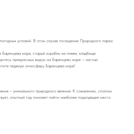
 погодных условий. В этом случае посещение Природного парка
Баренцева моря, старый корабль на пляже, кладбище
ладитесь прекрасным видом на Баренцево море – частью
утите ледяную атмосферу Баренцева моря!
ния – уникального природного явления. К сожалению, сполохи
ствует, опытный гид поможет найти наиболее подходящее место