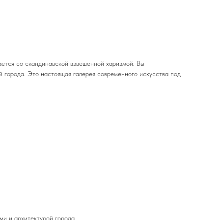
ается со скандинавской взвешенной харизмой. Вы
й города. Это настоящая галерея современного искусства под
и и архитектурой города.