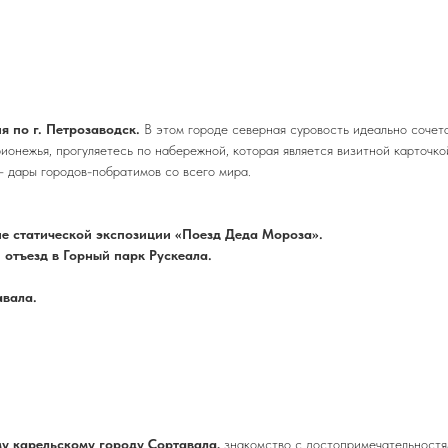
я по г. Петрозаводск.
В этом городе северная суровость идеально сочет
онежья, прогуляетесь по набережной, которая является визитной карточко
– дары городов-побратимов со всего мира.
е статической экспозиции «Поезд Деда Мороза».
 отъезд в Горный парк Рускеала.
авала.
у карельскому городу Сортавала,
знакомство с достопримечательностям