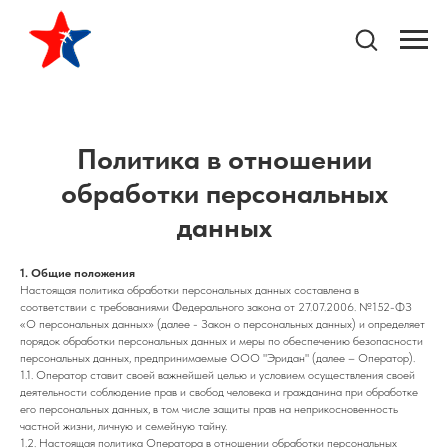
Политика в отношении
обработки персональных
данных
1. Общие положения
Настоящая политика обработки персональных данных составлена в
соответствии с требованиями Федерального закона от 27.07.2006. №152-ФЗ
«О персональных данных» (далее - Закон о персональных данных) и определяет
порядок обработки персональных данных и меры по обеспечению безопасности
персональных данных, предпринимаемые ООО "Эридан" (далее – Оператор).
1.1. Оператор ставит своей важнейшей целью и условием осуществления своей
деятельности соблюдение прав и свобод человека и гражданина при обработке
его персональных данных, в том числе защиты прав на неприкосновенность
частной жизни, личную и семейную тайну.
1.2. Настоящая политика Оператора в отношении обработки персональных