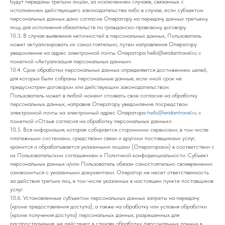
будут переданы третьим лицам, за исключением случаев, связанных с
исполнением действующего законодательства либо в случае, если субъектом
персональных данных дано согласие Оператору на передачу данных третьему
лицу для исполнения обязательств по гражданско-правовому договору.
10.3. В случае выявления неточностей в персональных данных, Пользователь
может актуализировать их самостоятельно, путем направления Оператору
уведомление на адрес электронной почты Оператора hello@eridantravel.ru с
пометкой «Актуализация персональных данных».
10.4. Срок обработки персональных данных определяется достижением целей,
для которых были собраны персональные данные, если иной срок не
предусмотрен договором или действующим законодательством.
Пользователь может в любой момент отозвать свое согласие на обработку
персональных данных, направив Оператору уведомление посредством
электронной почты на электронный адрес Оператора
hello@eridantravel.ru
с
пометкой «Отзыв согласия на обработку персональных данных».
10.5. Вся информация, которая собирается сторонними сервисами, в том числе
платежными системами, средствами связи и другими поставщиками услуг,
хранится и обрабатывается указанными лицами (Операторами) в соответствии с
их Пользовательским соглашением и Политикой конфиденциальности. Субъект
персональных данных и/или Пользователь обязан самостоятельно своевременно
ознакомиться с указанными документами. Оператор не несет ответственность
за действия третьих лиц, в том числе указанных в настоящем пункте поставщиков
услуг.
10.6. Установленные субъектом персональных данных запреты на передачу
(кроме предоставления доступа), а также на обработку или условия обработки
(кроме получения доступа) персональных данных, разрешенных для
распространения, не действуют в случаях обработки персональных данных в