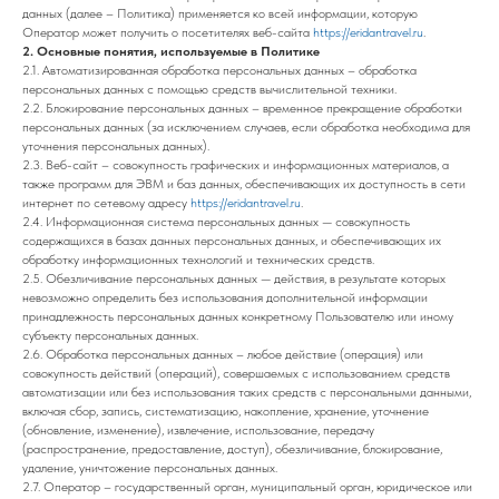
данных (далее – Политика) применяется ко всей информации, которую
Оператор может получить о посетителях веб-сайта
https://eridantravel.ru
.
2. Основные понятия, используемые в Политике
2.1. Автоматизированная обработка персональных данных – обработка
персональных данных с помощью средств вычислительной техники.
2.2. Блокирование персональных данных – временное прекращение обработки
персональных данных (за исключением случаев, если обработка необходима для
уточнения персональных данных).
2.3. Веб-сайт – совокупность графических и информационных материалов, а
также программ для ЭВМ и баз данных, обеспечивающих их доступность в сети
интернет по сетевому адресу
https://eridantravel.ru
.
2.4. Информационная система персональных данных — совокупность
содержащихся в базах данных персональных данных, и обеспечивающих их
обработку информационных технологий и технических средств.
2.5. Обезличивание персональных данных — действия, в результате которых
невозможно определить без использования дополнительной информации
принадлежность персональных данных конкретному Пользователю или иному
субъекту персональных данных.
2.6. Обработка персональных данных – любое действие (операция) или
совокупность действий (операций), совершаемых с использованием средств
автоматизации или без использования таких средств с персональными данными,
включая сбор, запись, систематизацию, накопление, хранение, уточнение
(обновление, изменение), извлечение, использование, передачу
(распространение, предоставление, доступ), обезличивание, блокирование,
удаление, уничтожение персональных данных.
2.7. Оператор – государственный орган, муниципальный орган, юридическое или