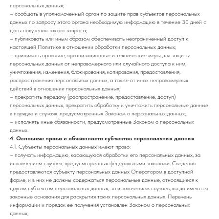
персональных данных;
– сообщать в уполномоченный орган по защите прав субъектов персональных
данных по запросу этого органа необходимую информацию в течение 30 дней с
даты получения такого запроса;
– публиковать или иным образом обеспечивать неограниченный доступ к
настоящей Политике в отношении обработки персональных данных;
– принимать правовые, организационные и технические меры для защиты
персональных данных от неправомерного или случайного доступа к ним,
уничтожения, изменения, блокирования, копирования, предоставления,
распространения персональных данных, а также от иных неправомерных
действий в отношении персональных данных;
– прекратить передачу (распространение, предоставление, доступ)
персональных данных, прекратить обработку и уничтожить персональные данные
в порядке и случаях, предусмотренных Законом о персональных данных;
– исполнять иные обязанности, предусмотренные Законом о персональных
данных.
4. Основные права и обязанности субъектов персональных данных
4.1. Субъекты персональных данных имеют право:
– получать информацию, касающуюся обработки его персональных данных, за
исключением случаев, предусмотренных федеральными законами. Сведения
предоставляются субъекту персональных данных Оператором в доступной
форме, и в них не должны содержаться персональные данные, относящиеся к
другим субъектам персональных данных, за исключением случаев, когда имеются
законные основания для раскрытия таких персональных данных. Перечень
информации и порядок ее получения установлен Законом о персональных
данных;