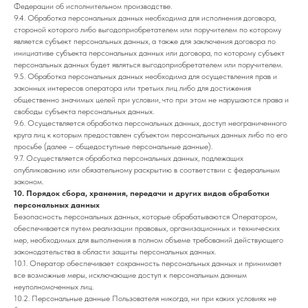
Федерации об исполнительном производстве.
9.4. Обработка персональных данных необходима для исполнения договора,
стороной которого либо выгодоприобретателем или поручителем по которому
является субъект персональных данных, а также для заключения договора по
инициативе субъекта персональных данных или договора, по которому субъект
персональных данных будет являться выгодоприобретателем или поручителем.
9.5. Обработка персональных данных необходима для осуществления прав и
законных интересов оператора или третьих лиц либо для достижения
общественно значимых целей при условии, что при этом не нарушаются права и
свободы субъекта персональных данных.
9.6. Осуществляется обработка персональных данных, доступ неограниченного
круга лиц к которым предоставлен субъектом персональных данных либо по его
просьбе (далее – общедоступные персональные данные).
9.7. Осуществляется обработка персональных данных, подлежащих
опубликованию или обязательному раскрытию в соответствии с федеральным
законом.
10. Порядок сбора, хранения, передачи и других видов обработки
персональных данных
Безопасность персональных данных, которые обрабатываются Оператором,
обеспечивается путем реализации правовых, организационных и технических
мер, необходимых для выполнения в полном объеме требований действующего
законодательства в области защиты персональных данных.
10.1. Оператор обеспечивает сохранность персональных данных и принимает
все возможные меры, исключающие доступ к персональным данным
неуполномоченных лиц.
10.2. Персональные данные Пользователя никогда, ни при каких условиях не