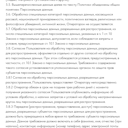
5.5. Вышеперечисленные данные далее по тексту Политики объединены общим
понятием Персональные данные.
5.6. Обработка специальных категорий персональных данных, касающихся
расовой, национальной принадлежности, политических взглядов, религиозных или
философских убеждений, интимной жизни, Оператором не осуществляется.
5.7. Обработка персональных данных, разрешенных для распространения, из
числа специальных категорий персональных данных, указанных в ч. 1 ст. 10
Закона о персональных данных, допускается, если соблюдаются запреты и
условия, предусмотренные ст. 10.1 Закона о персональных данных.
5.8. Согласие Пользователя на обработку персональных данных, разрешенных
для распространения, оформляется отдельно от других согласий на обработку
его персональных данных. При этом соблюдаются условия, предусмотренные, в
частности, ст. 10.1 Закона о персональных данных. Требования к содержанию
такого согласия устанавливаются уполномоченным органом по защите прав
субъектов персональных данных.
5.8.1 Согласие на обработку персональных данных, разрешенных для
распространения, Пользователь предоставляет Оператору непосредственно.
5.8.2 Оператор обязан в срок не позднее трех рабочих дней с момента
получения указанного согласия Пользователя опубликовать информацию об
условиях обработки, о наличии запретов и условий на обработку неограниченным
кругом лиц персональных данных, разрешенных для распространения.
5.8.3 Передача (распространение, предоставление, доступ) персональных
данных, разрешенных субъектом персональных данных для распространения,
должна быть прекращена в любое время по требованию субъекта персональных
данных. Данное требование должно включать в себя фамилию, имя, отчество (при
наличии), контактную информацию (номер телефона, адрес электронной почты