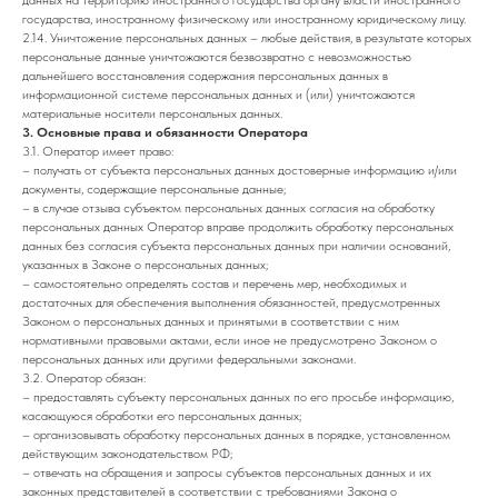
данных на территорию иностранного государства органу власти иностранного
государства, иностранному физическому или иностранному юридическому лицу.
2.14. Уничтожение персональных данных – любые действия, в результате которых
персональные данные уничтожаются безвозвратно с невозможностью
дальнейшего восстановления содержания персональных данных в
информационной системе персональных данных и (или) уничтожаются
материальные носители персональных данных.
3. Основные права и обязанности Оператора
3.1. Оператор имеет право:
– получать от субъекта персональных данных достоверные информацию и/или
документы, содержащие персональные данные;
– в случае отзыва субъектом персональных данных согласия на обработку
персональных данных Оператор вправе продолжить обработку персональных
данных без согласия субъекта персональных данных при наличии оснований,
указанных в Законе о персональных данных;
– самостоятельно определять состав и перечень мер, необходимых и
достаточных для обеспечения выполнения обязанностей, предусмотренных
Законом о персональных данных и принятыми в соответствии с ним
нормативными правовыми актами, если иное не предусмотрено Законом о
персональных данных или другими федеральными законами.
3.2. Оператор обязан:
– предоставлять субъекту персональных данных по его просьбе информацию,
касающуюся обработки его персональных данных;
– организовывать обработку персональных данных в порядке, установленном
действующим законодательством РФ;
– отвечать на обращения и запросы субъектов персональных данных и их
законных представителей в соответствии с требованиями Закона о