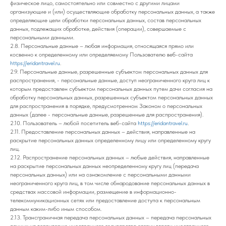
физическое лицо, самостоятельно или совместно с другими лицами
организующие и (или) осуществляющие обработку персональных данных, а также
определяющие цели обработки персональных данных, состав персональных
данных, подлежащих обработке, действия (операции), совершаемые с
персональными данными.
2.8. Персональные данные – любая информация, относящаяся прямо или
косвенно к определенному или определяемому Пользователю веб-сайта
https://eridantravel.ru
.
2.9. Персональные данные, разрешенные субъектом персональных данных для
распространения, - персональные данные, доступ неограниченного круга лиц к
которым предоставлен субъектом персональных данных путем дачи согласия на
обработку персональных данных, разрешенных субъектом персональных данных
для распространения в порядке, предусмотренном Законом о персональных
данных (далее - персональные данные, разрешенные для распространения).
2.10. Пользователь – любой посетитель веб-сайта
https://eridantravel.ru
.
2.11. Предоставление персональных данных – действия, направленные на
раскрытие персональных данных определенному лицу или определенному кругу
лиц.
2.12. Распространение персональных данных – любые действия, направленные
на раскрытие персональных данных неопределенному кругу лиц (передача
персональных данных) или на ознакомление с персональными данными
неограниченного круга лиц, в том числе обнародование персональных данных в
средствах массовой информации, размещение в информационно-
телекоммуникационных сетях или предоставление доступа к персональным
данным каким-либо иным способом.
2.13. Трансграничная передача персональных данных – передача персональных