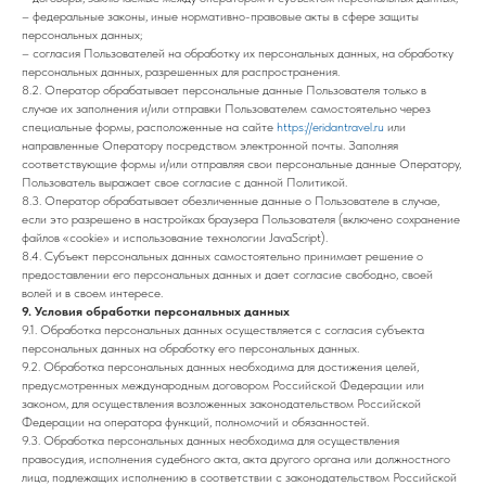
– федеральные законы, иные нормативно-правовые акты в сфере защиты
персональных данных;
– согласия Пользователей на обработку их персональных данных, на обработку
персональных данных, разрешенных для распространения.
8.2. Оператор обрабатывает персональные данные Пользователя только в
случае их заполнения и/или отправки Пользователем самостоятельно через
специальные формы, расположенные на сайте
https://eridantravel.ru
или
направленные Оператору посредством электронной почты. Заполняя
соответствующие формы и/или отправляя свои персональные данные Оператору,
Пользователь выражает свое согласие с данной Политикой.
8.3. Оператор обрабатывает обезличенные данные о Пользователе в случае,
если это разрешено в настройках браузера Пользователя (включено сохранение
файлов «cookie» и использование технологии JavaScript).
8.4. Субъект персональных данных самостоятельно принимает решение о
предоставлении его персональных данных и дает согласие свободно, своей
волей и в своем интересе.
9. Условия обработки персональных данных
9.1. Обработка персональных данных осуществляется с согласия субъекта
персональных данных на обработку его персональных данных.
9.2. Обработка персональных данных необходима для достижения целей,
предусмотренных международным договором Российской Федерации или
законом, для осуществления возложенных законодательством Российской
Федерации на оператора функций, полномочий и обязанностей.
9.3. Обработка персональных данных необходима для осуществления
правосудия, исполнения судебного акта, акта другого органа или должностного
лица, подлежащих исполнению в соответствии с законодательством Российской