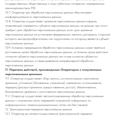
государственных, общественных и иных публичных интересах, определенных
законодательством РФ.
10.7. Оператор при обработке персональных данных обеспечивает
конфиденциальность персональных данных.
10.8. Оператор осуществляет хранение персональных данных в форме,
позволяющей определить субъекта персональных данных, не дольше, чем этого
требуют цели обработки персональных данных, если срок хранения
персональных данных не установлен федеральным законом, договором, стороной
которого, выгодоприобретателем или поручителем по которому является субъект
персональных данных.
10.9. Условием прекращения обработки персональных данных может являться
достижение целей обработки персональных данных, истечение срока действия
согласия субъекта персональных данных или отзыв согласия субъектом
персональных данных, а также выявление неправомерной обработки
персональных данных.
11. Перечень действий, производимых Оператором с полученными
персональными данными
11.1. Оператор осуществляет сбор, запись, систематизацию, накопление,
хранение, уточнение (обновление, изменение), извлечение, использование,
передачу (распространение, предоставление, доступ), обезличивание,
блокирование, удаление и уничтожение персональных данных.
11.2. Оператор осуществляет автоматизированную обработку персональных
данных с получением и/или передачей полученной информации по
информационно-телекоммуникационным сетям или без таковой.
12. Трансграничная передача персональных данных
12.1. Оператор до начала осуществления трансграничной передачи