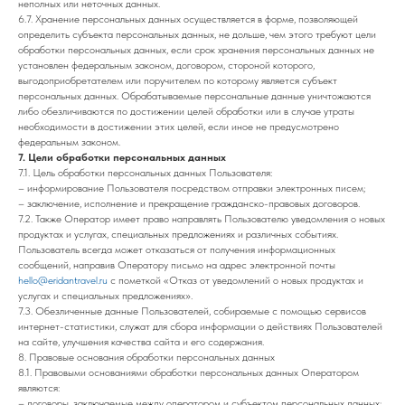
неполных или неточных данных.
6.7. Хранение персональных данных осуществляется в форме, позволяющей
определить субъекта персональных данных, не дольше, чем этого требуют цели
обработки персональных данных, если срок хранения персональных данных не
установлен федеральным законом, договором, стороной которого,
выгодоприобретателем или поручителем по которому является субъект
персональных данных. Обрабатываемые персональные данные уничтожаются
либо обезличиваются по достижении целей обработки или в случае утраты
необходимости в достижении этих целей, если иное не предусмотрено
федеральным законом.
7. Цели обработки персональных данных
7.1. Цель обработки персональных данных Пользователя:
– информирование Пользователя посредством отправки электронных писем;
– заключение, исполнение и прекращение гражданско-правовых договоров.
7.2. Также Оператор имеет право направлять Пользователю уведомления о новых
продуктах и услугах, специальных предложениях и различных событиях.
Пользователь всегда может отказаться от получения информационных
сообщений, направив Оператору письмо на адрес электронной почты
hello@eridantravel.ru
с пометкой «Отказ от уведомлений о новых продуктах и
услугах и специальных предложениях».
7.3. Обезличенные данные Пользователей, собираемые с помощью сервисов
интернет-статистики, служат для сбора информации о действиях Пользователей
на сайте, улучшения качества сайта и его содержания.
8. Правовые основания обработки персональных данных
8.1. Правовыми основаниями обработки персональных данных Оператором
являются:
– договоры, заключаемые между оператором и субъектом персональных данных;