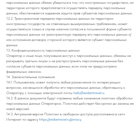
персональных данных обязан убедиться в том, что иностранным государством, на
территорию которого предполагается осуществлять передачу персональных
данных, обеспечивается надежная защита прав субъектов персональных данных.
12.2. Трансграничная передача персональных данных на территории
иностранных государств, не отвечающих вышеуказанным требованиям, может
осуществляться только в случае наличия согласия в письменной форме субъекта
персональных данных на трансграничную передачу его персональных данных и/
или исполнения договора, стороной которого является субъект персональных
данных.
13. Конфиденциальность персональных данных
Оператор и иные лица, получившие доступ к персональным данным, обязаны не
раскрывать третьим лицам и не распространять персональные данные без
согласия субъекта персональных данных, если иное не предусмотрено
федеральным законом.
14. Заключительные положения
14.1. Пользователь может получить любые разъяснения по интересующим
вопросам, касающимся обработки его персональных данных, обратившись к
Оператору с помощью электронной почты
hello@eridantravel.ru
.
14.2. В данном документе будут отражены любые изменения политики обработки
персональных данных Оператором. Политика действует бессрочно до замены ее
новой версией.
14.3. Актуальная версия Политики в свободном доступе расположена в сети
Интернет по адресу
https://eridantravel.ru/privacy
.