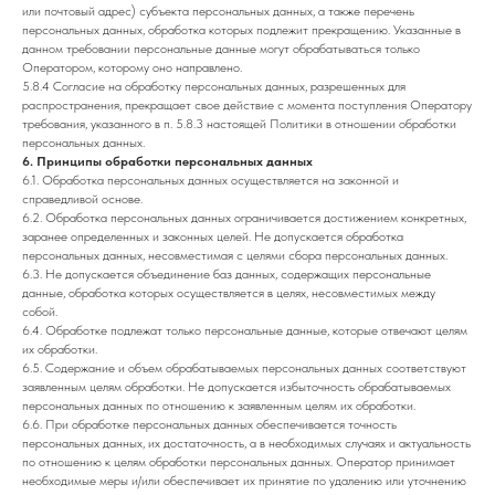
или почтовый адрес) субъекта персональных данных, а также перечень
персональных данных, обработка которых подлежит прекращению. Указанные в
данном требовании персональные данные могут обрабатываться только
Оператором, которому оно направлено.
5.8.4 Согласие на обработку персональных данных, разрешенных для
распространения, прекращает свое действие с момента поступления Оператору
требования, указанного в п. 5.8.3 настоящей Политики в отношении обработки
персональных данных.
6. Принципы обработки персональных данных
6.1. Обработка персональных данных осуществляется на законной и
справедливой основе.
6.2. Обработка персональных данных ограничивается достижением конкретных,
заранее определенных и законных целей. Не допускается обработка
персональных данных, несовместимая с целями сбора персональных данных.
6.3. Не допускается объединение баз данных, содержащих персональные
данные, обработка которых осуществляется в целях, несовместимых между
собой.
6.4. Обработке подлежат только персональные данные, которые отвечают целям
их обработки.
6.5. Содержание и объем обрабатываемых персональных данных соответствуют
заявленным целям обработки. Не допускается избыточность обрабатываемых
персональных данных по отношению к заявленным целям их обработки.
6.6. При обработке персональных данных обеспечивается точность
персональных данных, их достаточность, а в необходимых случаях и актуальность
по отношению к целям обработки персональных данных. Оператор принимает
необходимые меры и/или обеспечивает их принятие по удалению или уточнению