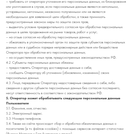
– требовать от оператора уточнения его персональных данных, их блокирования
или уничтожения в случае, если персональные данные являются неполными,
устаревшими, неточными, незаконно полученными или не являются
необходимыми для заявленной цели обработки, а также принимать
предусмотренные законом меры по защите своих прав;
– выдвигать условие предварительного согласия при обработке персональных
данных в целях продвижения на рынке товаров, работ и услуг;
– на отзыв согласия на обработку персональных данных;
– обжаловать в уполномоченный орган по защите прав субъектов персональных
данных или в судебном порядке неправомерные действия или бездействие
Оператора при обработке его персональных данных;
– на осуществление иных прав, предусмотренных законодательством РФ.
4.2. Субъекты персональных данных обязаны:
– предоставлять Оператору достоверные данные о себе;
– сообщать Оператору об уточнении (обновлении, изменении) своих
персональных данных.
4.3. Лица, передавшие Оператору недостоверные сведения о себе, либо
сведения о другом субъекте персональных данных без согласия последнего,
несут ответственность в соответствии с законодательством РФ.
5. Оператор может обрабатывать следующие персональные данные
Пользователя
5.1. Фамилия, имя, отчество.
5.2. Электронный адрес.
5.3. Номера телефонов.
5.4. Также на сайте происходит сбор и обработка обезличенных данных о
посетителях (в т.ч. файлов «cookie») с помощью сервисов интернет-статистики
(Яндекс Метрика и Гугл Аналитика и других).