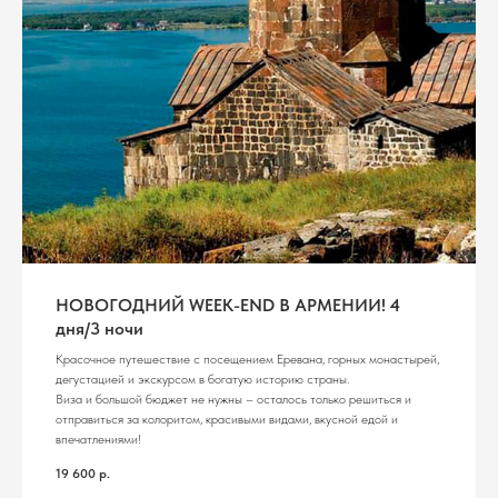
НОВОГОДНИЙ WEEK-END В АРМЕНИИ! 4
дня/3 ночи
Красочное путешествие с посещением Еревана, горных монастырей,
дегустацией и экскурсом в богатую историю страны.
Виза и большой бюджет не нужны – осталось только решиться и
отправиться за колоритом, красивыми видами, вкусной едой и
впечатлениями!
19 600
р.