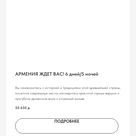
АРМЕНИЯ ЖДЕТ ВАС! 6 дней/5 ночей
Вы ознакомитесь с историей и традициями этой древнейшей страны,
посетите сакральные места, насладитесь красотой горных вершин и
пригубите армянские вина и отменный коньяк.
50 650
р.
ПОДРОБНЕЕ