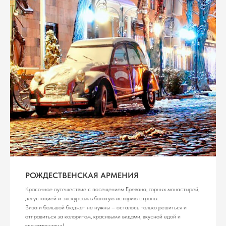
РОЖДЕСТВЕНСКАЯ АРМЕНИЯ
Красочное путешествие с посещением Еревана, горных монастырей,
дегустацией и экскурсом в богатую историю страны.
Виза и большой бюджет не нужны – осталось только решиться и
отправиться за колоритом, красивыми видами, вкусной едой и
впечатлениями!