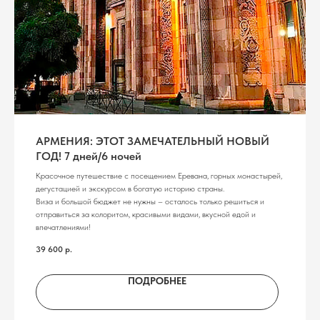
АРМЕНИЯ: ЭТОТ ЗАМЕЧАТЕЛЬНЫЙ НОВЫЙ
ГОД! 7 дней/6 ночей
Красочное путешествие с посещением Еревана, горных монастырей,
дегустацией и экскурсом в богатую историю страны.
Виза и большой бюджет не нужны – осталось только решиться и
отправиться за колоритом, красивыми видами, вкусной едой и
впечатлениями!
39 600
р.
ПОДРОБНЕЕ