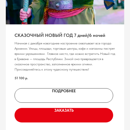
СКАЗОЧНЫЙ НОВЫЙ ГОД 7 дней/6 ночей
Начиная с декабря новогоднее настроение охватывает все города
Армении. Улицы, площади, торговые центры, кафе и магазины пестрят
яркими украшениями. Главное место, где можно встретить Новый год
в Ереване — площадь Республики. Зимой она превращается в
сказочное пространство, заполненное яркими огнями.
Присоединяйтесь к этому чудесному путешествию!
51 100
р.
ПОДРОБНЕЕ
ЗАКАЗАТЬ