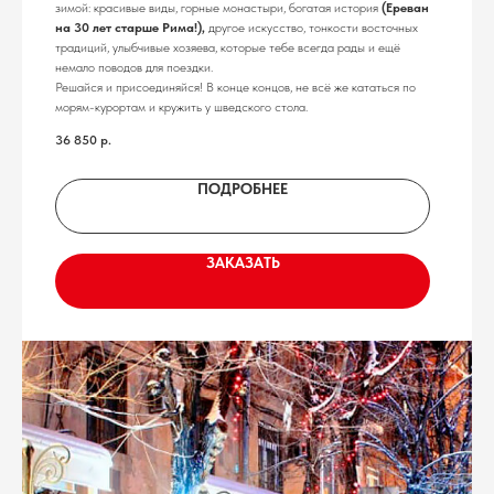
зимой: красивые виды, горные монастыри, богатая история
(Ереван
на 30 лет старше Рима!),
другое искусство, тонкости восточных
традиций, улыбчивые хозяева, которые тебе всегда рады и ещё
немало поводов для поездки.
Решайся и присоединяйся! В конце концов, не всё же кататься по
морям-курортам и кружить у шведского стола.
36 850
р.
ПОДРОБНЕЕ
ЗАКАЗАТЬ