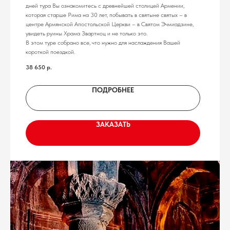
дней тура Вы ознакомитесь с древнейшей столицей Армении,
которая старше Рима на 30 лет, побывать в святыне святых – в
центре Армянской Апостольской Церкви – в Святом Эчмиадзине,
увидеть руины Храма Звартноц и не только это.
В этом туре собрано все, что нужно для наслаждения Вашей
короткой поездкой.
38 650
р.
ПОДРОБНЕЕ
ЗАКАЗАТЬ