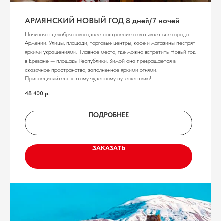
АРМЯНСКИЙ НОВЫЙ ГОД 8 дней/7 ночей
Начиная с декабря новогоднее настроение охватывает все города
Армении. Улицы, площади, торговые центры, кафе и магазины пестрят
яркими украшениями. Главное место, где можно встретить Новый год
в Ереване — площадь Республики. Зимой она превращается в
сказочное пространство, заполненное яркими огнями.
Присоединяйтесь к этому чудесному путешествию!
48 400
р.
ПОДРОБНЕЕ
ЗАКАЗАТЬ