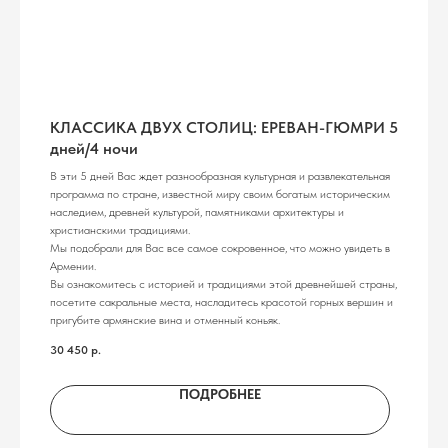
КЛАССИКА ДВУХ СТОЛИЦ: ЕРЕВАН-ГЮМРИ 5
дней/4 ночи
В эти 5 дней Вас ждет разнообразная культурная и развлекательная
программа по стране, известной миру своим богатым историческим
наследием, древней культурой, памятниками архитектуры и
христианскими традициями.
Мы подобрали для Вас все самое сокровенное, что можно увидеть в
Армении.
Вы ознакомитесь с историей и традициями этой древнейшей страны,
посетите сакральные места, насладитесь красотой горных вершин и
пригубите армянские вина и отменный коньяк.
30 450
р.
ПОДРОБНЕЕ