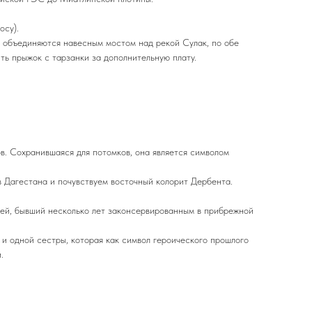
осу).
 объединяются навесным мостом над рекой Сулак, по обе
ь прыжок с тарзанки за дополнительную плату.
. Сохранившаяся для потомков, она является символом
в Дагестана и почувствуем восточный колорит Дербента.
ей, бывший несколько лет законсервированным в прибрежной
и одной сестры, которая как символ героического прошлого
.