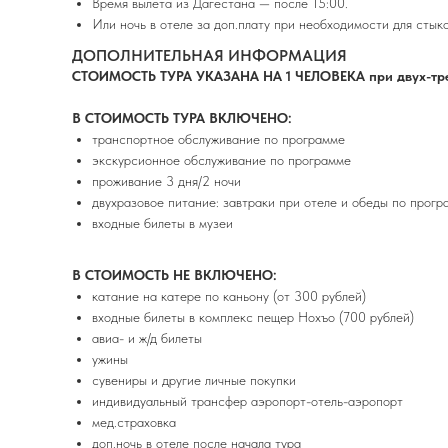
Время вылета из Дагестана — после 15:00.
Или ночь в отеле за доп.плату при необходимости для стык
ДОПОЛНИТЕЛЬНАЯ ИНФОРМАЦИЯ
СТОИМОСТЬ ТУРА УКАЗАНА НА 1 ЧЕЛОВЕКА при двух-тр
В СТОИМОСТЬ ТУРА ВКЛЮЧЕНО:
транспортное обслуживание по программе
экскурсионное обслуживание по программе
проживание 3 дня/2 ночи
двухразовое питание: завтраки при отеле и обеды по прогр
входные билеты в музеи
В СТОИМОСТЬ НЕ ВКЛЮЧЕНО:
катание на катере по каньону (от 300 рублей)
входные билеты в комплекс пещер Нохъо (700 рублей)
авиа- и ж/д билеты
ужины
сувениры и другие личные покупки
индивидуальный трансфер аэропорт-отель-аэропорт
мед.страховка
доп.ночь в отеле после начала тура