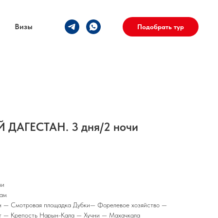
Визы
Подобрать тур
АГЕСТАН. 3 дня/2 ночи
чи
кам
н — Смотровая площадка Дубки— Форелевое хозяйство —
т — Крепость Нарын-Кала — Хучни — Махачкала