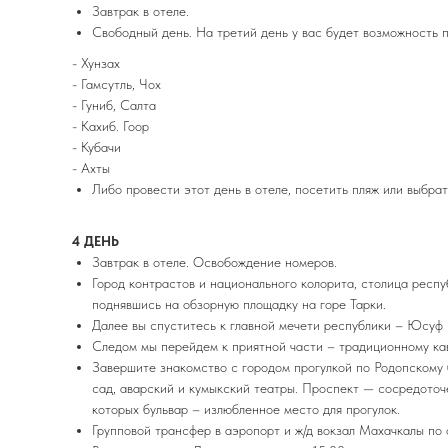
Завтрак в отеле.
Свободный день. На третий день у вас будет возможность 
- Хунзах
- Гамсутль, Чох
- Гуниб, Салта
- Кахиб. Гоор
- Кубачи
- Ахты
Либо провести этот день в отеле, посетить пляж или выбра
4 ДЕНЬ
Завтрак в отеле. Освобождение номеров.
Город контрастов и национального колорита, столица респу
поднявшись на обзорную площадку на горе Тарки.
Далее вы спуститесь к главной мечети республики – Юсуф 
Следом мы перейдем к приятной части – традиционному кав
Завершите знакомство с городом прогулкой по Родопскому б
сад, аварский и кумыкский театры. Проспект — сосредоточе
которых бульвар – излюбленное место для прогулок.
Групповой трансфер в аэропорт и ж/д вокзал Махачкалы по 