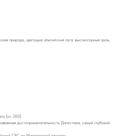
еская природа, цветущие альпийские луга, высокогорные аулы,
ту (от 300).
знаваемая достопримечательность Дагестана, самый глубокий
кейской ГЭС до Миатлинской плотины.