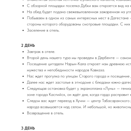
С обзорной площадки поселка Дубки вам откроется вид на 
На обед будет подана свежевыловленная зажаренная на угля
Побываем в одном из самых интересных мест в Дагестане 
стороны которого оборудованы смотровые площадки. С них 
Заселение в отель.
2 ДЕНЬ
Завтрак в отеле.
Второй день нашего тура мы проведем в Дербенте — самом
Посещение цитадели Нарын-Кала откроет нам древнюю исто
мужества и непобедимости народов Кавказа.
Нас ждет прогулка по улицам Старого города и посещение 
Далее нас ждет застолье в этнодоме с блюдами южно-дагест
Следующая остановка будет у экраноплана «Лунь» — гениа
зоне города Каспийск, он ждёт дня, когда гордо расправит
Следом вас ждет переезд в Хучни — центр Табасаранского 
народа возвышается над селом. И небольшой, но живописны
Возвращение в отель.
3 ДЕНЬ