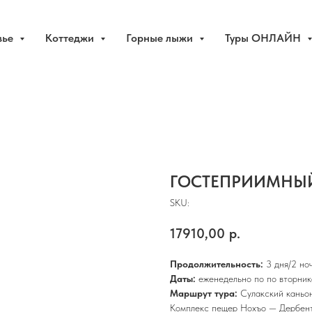
вье
Коттеджи
Горные лыжи
Туры ОНЛАЙН
ГОСТЕПРИИМНЫЙ Д
SKU:
17910,00
р.
Продолжительность:
3 дня/2 но
Даты:
еженедельно по по вторни
Маршрут тура:
Сулакский каньо
Комплекс пещер Нохъо — Дербен