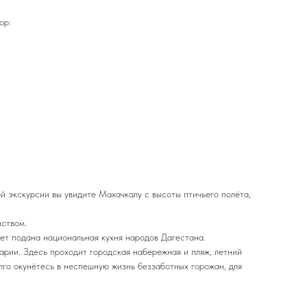
ор:
й экскурсии вы увидите Махачкалу с высоты птичьего полёта,
нством.
дет подана национальная кухня народов Дагестана.
арии. Здесь проходит городская набережная и пляж, летний
лго окунётесь в неспешную жизнь беззаботных горожан, для