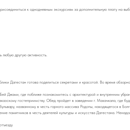
присоединиться к однодневным экскурсиям за дополнительную плату на выб
ть любую другую активность.
блики Дагестан готова поделиться секретами и красотой. Во время обзорно
Бей Джами, где поближе познакомитесь с архитектурой и внутренним убра
казскому гостеприимству. Обед пройдет в заведении г. Махачкала, где бу
ульвару, названному в честь горного массива Родопы, находящегося в Болг
ние памятников в честь деятелей культуры и искусства Дагестана. Ненадо
отъезду