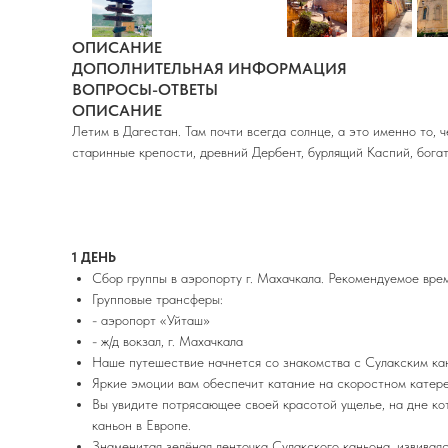
ОПИСАНИЕ
ДОПОЛНИТЕЛЬНАЯ ИНФОРМАЦИЯ
ВОПРОСЫ-ОТВЕТЫ
ОПИСАНИЕ
Летим в Дагестан. Там почти всегда солнце, а это именно то, 
старинные крепости, древний Дербент, бурлящий Каспий, богат
1 ДЕНЬ
Сбор группы в аэропорту г. Махачкала. Рекомендуемое врем
Групповые трансферы:
- аэропорт «Уйташ»
- ж/д вокзал, г. Махачкала
Наше путешествие начнется со знакомства с Сулакским кан
Яркие эмоции вам обеспечит катание на скоростном катере
Вы увидите потрясающее своей красотой ущелье, на дне ко
каньон в Европе.
Знаменитая зелёная ленточка Сулакского каньона, извивая