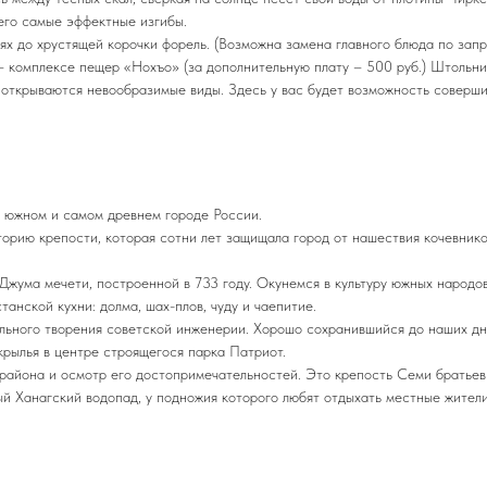
его самые эффектные изгибы.
х до хрустящей корочки форель. (Возможна замена главного блюда по запр
– комплексе пещер «Нохъо» (за дополнительную плату – 500 руб.) Штольни
открываются невообразимые виды. Здесь у вас будет возможность совершит
 южном и самом древнем городе России.
рию крепости, которая сотни лет защищала город от нашествия кочевников
Джума мечети, построенной в 733 году. Окунемся в культуру южных народо
анской кухни: долма, шах-плов, чуду и чаепитие.
льного творения советской инженерии. Хорошо сохранившийся до наших дн
 крылья в центре строящегося парка Патриот.
района и осмотр его достопримечательностей. Это крепость Семи братьев 
й Ханагский водопад, у подножия которого любят отдыхать местные жители