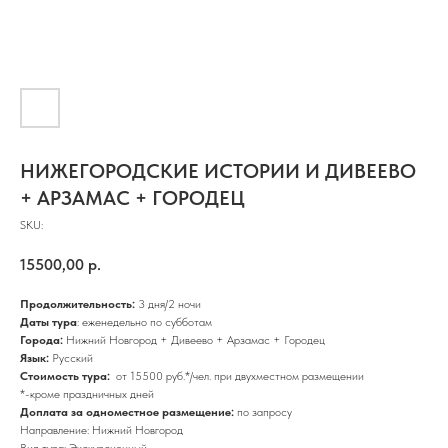
НИЖЕГОРОДСКИЕ ИСТОРИИ И ДИВЕЕВО
+ АРЗАМАС + ГОРОДЕЦ
SKU:
15500,00
р.
Продолжительность:
3 дня/2 ночи
Даты тура
: еженедельно по субботам
Города:
Нижний Новгород + Дивеево + Арзамас + Городец
Язык:
Русский
Стоимость тура:
от 15500 руб.*/чел. при двухместном размещении
*-кроме праздничных дней
Доплата за одноместное размещение:
по запросу
Направление: Нижний Новгород
Вид тура: Экскурсионный