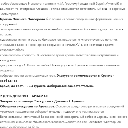
собор Александра Невского, памятник А. М. Горькому (созданный Верой Мухиной) и
др., посетите смотровые площадки, откуда открывается замечательный вид на заречную
часть города.
Кремль Нижнего Новгорода
был одним из самых совершенных фортификационных
сооружений
того времени и являлся одним из важнейших элементов в обороне государства. За всю
историю
существования он ни разу не был захвачен, несмотря на многочисленные попытки.
Уникальное военно-инженерное сооружение начала XVI в. и в настоящее время
сохраняет образ
средневековой крепости. В настоящее время кремль является административным и
культурным
центром города. С Волги ансамбль Нижегородского Кремля напоминает «каменное
ожерелье,
наброшенное на склоны дятловых гор».
Экскурсия заканчивается в Кремле -
свободное
время, до гостиницы туристы добираются самостоятельно.
2 ДЕНЬ ДИВЕЕВО + АРЗАМАС
Завтрак в гостинице. Экскурсия в Дивеево + Арзамас
Обзорная экскурсия по Арзамасу
. Основное средоточие религиозных сооружений
Арзамаса находится на соборной площади, недаром она так называется.
Величественный пятиглавый Воскресенский кафедральный собор и церковь живоносного
источника, и комплекс Никольского женского монастыря, где находится чудотворная
икона «избавление от бед».