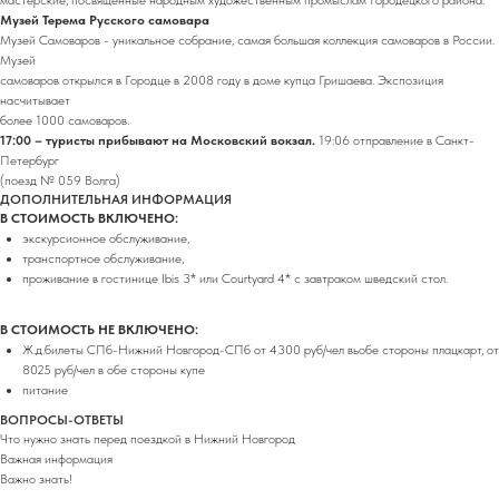
Музей Терема Русского самовара
Музей Самоваров - уникальное собрание, самая большая коллекция самоваров в России.
Музей
самоваров открылся в Городце в 2008 году в доме купца Гришаева. Экспозиция
насчитывает
более 1000 самоваров.
17:00 – туристы прибывают на Московский вокзал.
19:06 отправление в Санкт-
Петербург
(поезд № 059 Волга)
ДОПОЛНИТЕЛЬНАЯ ИНФОРМАЦИЯ
В СТОИМОСТЬ ВКЛЮЧЕНО:
экскурсионное обслуживание,
транспортное обслуживание,
проживание в гостинице Ibis 3* или Courtyard 4* с завтраком шведский стол.
В СТОИМОСТЬ НЕ ВКЛЮЧЕНО:
Ж.д.билеты СПб-Нижний Новгород-СПб от 4300 руб/чел вьобе стороны плацкарт, от
8025 руб/чел в обе стороны купе
питание
ВОПРОСЫ-ОТВЕТЫ
Что нужно знать перед поездкой в Нижний Новгород
Важная информация
Важно знать!