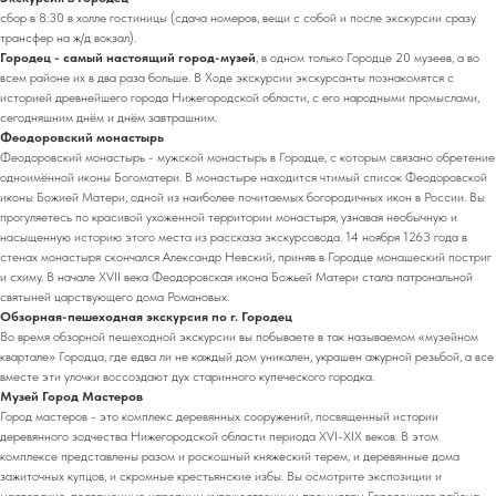
сбор в 8:30 в холле гостиницы (сдача номеров, вещи с собой и после экскурсии сразу
трансфер на ж/д вокзал).
Городец - самый настоящий город-музей
, в одном только Городце 20 музеев, а во
всем районе их в два раза больше. В Ходе экскурсии экскурсанты познакомятся с
историей древнейшего города Нижегородской области, с его народными промыслами,
сегодняшним днём и днём завтрашним.
Феодоровский монастырь
Феодоровский монастырь - мужской монастырь в Городце, с которым связано обретение
одноимённой иконы Богоматери. В монастыре находится чтимый список Феодоровской
иконы Божией Матери, одной из наиболее почитаемых богородичных икон в России. Вы
прогуляетесь по красивой ухоженной территории монастыря, узнавая необычную и
насыщенную историю этого места из рассказа экскурсовода. 14 ноября 1263 года в
стенах монастыря скончался Александр Невский, приняв в Городце монашеский постриг
и схиму. В начале XVII века Феодоровская икона Божьей Матери стала патрональной
святыней царствующего дома Романовых.
Обзорная-пешеходная экскурсия по г. Городец
Во время обзорной пешеходной экскурсии вы побываете в так называемом «музейном
квартале» Городца, где едва ли не каждый дом уникален, украшен ажурной резьбой, а все
вместе эти улочки воссоздают дух старинного купеческого городка.
Музей Город Мастеров
Город мастеров - это комплекс деревянных сооружений, посвященный истории
деревянного зодчества Нижегородской области периода XVI-XIX веков. В этом
комплексе представлены разом и роскошный княжеский терем, и деревянные дома
зажиточных купцов, и скромные крестьянские избы. Вы осмотрите экспозиции и
мастерские, посвященные народным художественным промыслам Городецкого района.