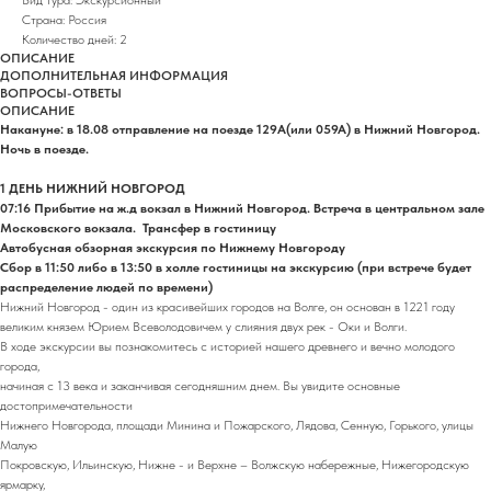
Страна: Россия
Количество дней: 2
ОПИСАНИЕ
ДОПОЛНИТЕЛЬНАЯ ИНФОРМАЦИЯ
ВОПРОСЫ-ОТВЕТЫ
ОПИСАНИЕ
Накануне: в 18.08 отправление на поезде 129A(или 059А) в Нижний Новгород.
Ночь в поезде.
1 ДЕНЬ НИЖНИЙ НОВГОРОД
07:16 Прибытие на ж.д вокзал в Нижний Новгород. Встреча в центральном зале
Московского вокзала. Трансфер в гостиницу
Автобусная обзорная экскурсия по Нижнему Новгороду
Сбор в 11:50 либо в 13:50 в холле гостиницы на экскурсию (при встрече будет
распределение людей по времени)
Нижний Новгород - один из красивейших городов на Волге, он основан в 1221 году
великим князем Юрием Всеволодовичем у слияния двух рек - Оки и Волги.
В ходе экскурсии вы познакомитесь с историей нашего древнего и вечно молодого
города,
начиная с 13 века и заканчивая сегодняшним днем. Вы увидите основные
достопримечательности
Нижнего Новгорода, площади Минина и Пожарского, Лядова, Сенную, Горького, улицы
Малую
Покровскую, Ильинскую, Нижне - и Верхне – Волжскую набережные, Нижегородскую
ярмарку,