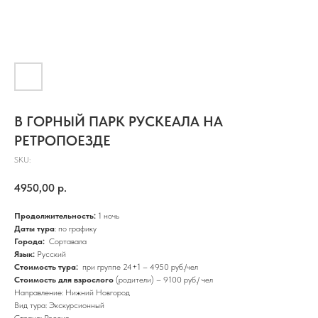
В ГОРНЫЙ ПАРК РУСКЕАЛА НА
РЕТРОПОЕЗДЕ
SKU:
4950,00
р.
Продолжительность:
1 ночь
Даты тура
: по графику
Города:
Сортавала
Язык:
Русский
Стоимость тура:
при группе 24+1 – 4950 руб./чел
Стоимость для взрослого
(родители) – 9100 руб./ чел
Направление: Нижний Новгород
Вид тура: Экскурсионный
Страна: Россия