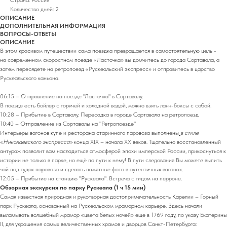
Количество дней: 2
ОПИСАНИЕ
ДОПОЛНИТЕЛЬНАЯ ИНФОРМАЦИЯ
ВОПРОСЫ-ОТВЕТЫ
ОПИСАНИЕ
В этом красивом путешествии сама поездка превращается в самостоятельную цель -
на современном скоростном поезде «Ласточка» вы домчитесь до города Сортавала, а
затем пересядете на ретропоезд «Рускеальский экспресс» и отправитесь в царство
Рускеальского каньона.
06:15 – Отправление на поезде "Ласточка" в Сортавалу.
В поезде есть бойлер с горячей и холодной водой, можно взять ланч-боксы с собой.
10:28 – Прибытие в Сортавалу. Пересадка в городе Сортавала на ретропоезд
10:40 – Отправление из Сортавалы на "Ретропоезде"
Интерьеры вагонов купе и ресторана старинного паровоза выполнены
в стиле
«Николаевского экспресса»
конца XIX – начала XX веков. Тщательно восстановленный
антураж позволит вам насладиться атмосферой эпохи имперской России, прикоснуться к
истории не только в парке, но ещё по пути к нему! В пути следования Вы можете выпить
чай под гудок паровоза и сделать памятные фото в аутентичных вагонах.
12:05 – Прибытие на станцию "Рускеала". Встреча с гидом на перроне.
Обзорная экскурсия по парку Рускеала (1 ч 15 мин)
Самая известная природная и рукотворная достопримечательность Карелии – Горный
парк Рускеала, основанный на Рускеальском мраморном карьере. Здесь начали
выламывать волшебный мрамор «цвета белых ночей» еще в 1769 году, по указу Екатерины
II, для украшения самых величественных храмов и дворцов Санкт-Петербурга: