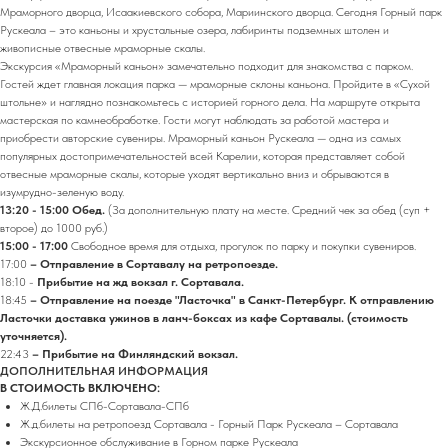
Мраморного дворца, Исаакиевского собора, Мариинского дворца. Сегодня Горный парк
Рускеала – это каньоны и хрустальные озера, лабиринты подземных штолен и
живописные отвесные мраморные скалы.
Экскурсия «Мраморный каньон» замечательно подходит для знакомства с парком.
Гостей ждет главная локация парка — мраморные склоны каньона. Пройдите в «Сухой
штольне» и наглядно познакомьтесь с историей горного дела. На маршруте открыта
мастерская по камнеобработке. Гости могут наблюдать за работой мастера и
приобрести авторские сувениры. Мраморный каньон Рускеала — одна из самых
популярных достопримечательностей всей Карелии, которая представляет собой
отвесные мраморные скалы, которые уходят вертикально вниз и обрываются в
изумрудно-зеленую воду.
13:20 - 15:00 Обед.
(За дополнительную плату на месте. Средний чек за обед (суп +
второе) до 1000 руб.)
15:00 - 17:00
Свободное время для отдыха, прогулок по парку и покупки сувениров.
17:00
– Отправление в Сортавалу на ретропоезде.
18:10 -
Прибытие на жд вокзал г. Сортавала.
18:45
– Отправление на поезде "Ласточка" в Санкт-Петербург. К отправлению
Ласточки доставка ужинов в ланч-боксах из кафе Сортавалы. (стоимость
уточняется).
22:43
– Прибытие на Финляндский вокзал.
ДОПОЛНИТЕЛЬНАЯ ИНФОРМАЦИЯ
В СТОИМОСТЬ ВКЛЮЧЕНО:
Ж.Д.билеты СПб-Сортавала-СПб
Ж.д.билеты на ретропоезд Сортавала - Горный Парк Рускеала – Сортавала
Экскурсионное обслуживание в Горном парке Рускеала