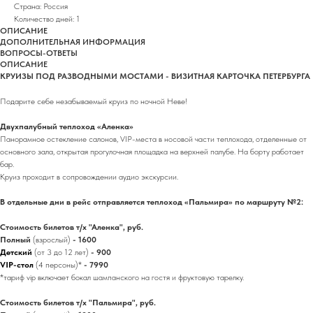
Страна: Россия
Количество дней: 1
ОПИСАНИЕ
ДОПОЛНИТЕЛЬНАЯ ИНФОРМАЦИЯ
ВОПРОСЫ-ОТВЕТЫ
ОПИСАНИЕ
КРУИЗЫ ПОД РАЗВОДНЫМИ МОСТАМИ - ВИЗИТНАЯ КАРТОЧКА ПЕТЕРБУРГА
Подарите себе незабываемый круиз по ночной Неве!
Двухпалубный теплоход «Аленка»
Панорамное остекление салонов, VIP-места в носовой части теплохода, отделенные от
основного зала, открытая прогулочная площадка на верхней палубе. На борту работает
бар.
Круиз проходит в сопровождении аудио экскурсии.
В отдельные дни в рейс отправляется теплоход «Пальмира» по маршруту №2:
Стоимость билетов т/х "Аленка", руб.
Полный
(взрослый)
- 1600
Детский
(от 3 до 12 лет)
- 900
VIP-стол
(4 персоны)*
- 7990
*тариф vip включает бокал шампанского на гостя и фруктовую тарелку.
Стоимость билетов т/х "Пальмира", руб.