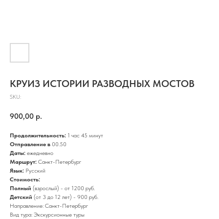
КРУИЗ ИСТОРИИ РАЗВОДНЫХ МОСТОВ
SKU:
900,00
р.
Продолжительность:
1 час 45 минут
Отправление в
00.50
Даты:
ежедневно
Маршрут:
Санкт-Петербург
Язык:
Русский
Стоимость:
Полный
(взрослый) - от 1200 руб.
Детский
(от 3 до 12 лет) - 900 руб.
Направление: Санкт-Петербург
Вид тура: Экскурсионные туры