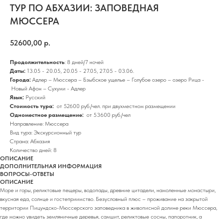
ТУР ПО АБХАЗИИ: ЗАПОВЕДНАЯ
МЮССЕРА
52600,00
р.
Продолжительность
: 8 дней/7 ночей
Даты:
13.05 - 20.05, 20.05 - 27.05, 27.05 - 03.06.
Города:
Адлер – Мюссера – Бзыбское ущелье – Голубое озеро – озеро Рица -
Новый Афон – Сухуми - Адлер
Язык:
Русский
Стоимость тура:
от 52600 руб./чел. при двухместном размещении
Одноместное размещение:
от 53600 руб./чел
Направление: Мюссера
Вид тура: Экскурсионный тур
Страна: Абхазия
Количество дней: 8
ОПИСАНИЕ
ДОПОЛНИТЕЛЬНАЯ ИНФОРМАЦИЯ
ВОПРОСЫ-ОТВЕТЫ
ОПИСАНИЕ
Море и горы, реликтовые пещеры, водопады, древние цитадели, намоленные монастыри,
вкусная еда, солнце и гостеприимство. Безусловный плюс – проживание на закрытой
территории Пицундско-Мюссерского заповедника в живописной долине реки Мюссера,
где можно увидеть земляничные деревья, самшит, реликтовые сосны, папоротник, а