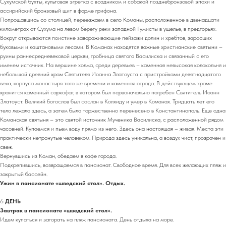
Сухумской бухты, культовая эгретка с всадником и собакой позднебронзовой эпохи и
ассирийский бронзовый щит в форме грифона.
Попрощавшись со столицей, переезжаем в село Команы, расположенное в двенадцати
километрах от Сухума на левом берегу реки западной Гумисты в ущелье, в предгорьях.
Вокруг открываются поистине завораживающие пейзажи долин и хребтов, заросших
буковыми и каштановыми лесами. В Команах находятся важные христианские святыни –
руины раннесредневековой церкви, гробница святого Василиска и связанный с его
именем источник. На вершине холма, среди деревьев – каменная невысокая колокольня и
небольшой древний храм Святителя Иоанна Златоуста с пристройками девятнадцатого
века, корпуса монастыря того же времени и каменная ограда. В действующем храме
хранится каменный саркофаг, в котором был первоначально погребен Святитель Иоанн
Златоуст. Великий богослов был сослан в Колхиду и умер в Команах. Тридцать лет его
тело лежало здесь, а затем было торжественно перенесено в Константинополь. Еще одна
Команская святыня – это святой источник Мученика Василиска, с расположенной рядом
часовней. Купаемся и пьем воду прямо из него. Здесь она настоящая – живая. Места эти
практически нетронутые человеком. Природа здесь уникальна, а воздух чист, прозрачен и
свеж.
Вернувшись из Коман, обедаем в кафе города.
Подкрепившись, возвращаемся в пансионат. Свободное время. Для всех желающих пляж и
закрытый бассейн.
Ужин в пансионате «шведский стол». Отдых.
6
ДЕНЬ
Завтрак в пансионате «шведский стол».
Идем купаться и загорать на пляж пансионата. День отдыха на море.