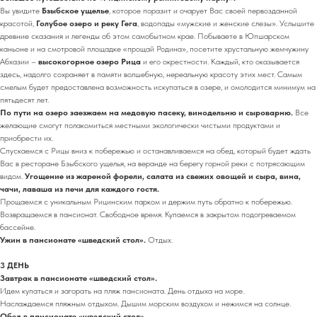
Вы увидите
Бзыбское ущелье
, которое поразит и очарует Вас своей первозданной
красотой,
Голубое озеро и реку Гега
, водопады «мужские и женские слезы». Услышите
древние сказания и легенды об этом самобытном крае. Побываете в Юпшарском
каньоне и на смотровой площадке «прощай Родина», посетите хрустальную жемчужину
Абхазии –
высокогорное озеро Рица
и его окрестности. Каждый, кто оказывается
здесь, надолго сохраняет в памяти волшебную, нереальную красоту этих мест. Самым
смелым будет предоставлена возможность искупаться в озере, и омолодится минимум на
пятьдесят лет.
По пути на озеро заезжаем на медовую пасеку, винодельню и сыроварню.
Все
желающие смогут полакомиться местными экологически чистыми продуктами и
приобрести их.
Спускаемся с Рицы вниз к побережью и останавливаемся на обед, который будет ждать
Вас в ресторане Бзыбского ущелья, на веранде на берегу горной реки с потрясающим
видом.
Угощение из жареной форели, салата из свежих овощей и сыра, вина,
чачи, лаваша из печи для каждого гостя.
Прощаемся с уникальным Рицинским парком и держим путь обратно к побережью.
Возвращаемся в пансионат. Свободное время. Купаемся в закрытом подогреваемом
бассейне.
Ужин в пансионате «шведский стол».
Отдых.
3 ДЕНЬ
Завтрак в пансионате «шведский стол».
Идем купаться и загорать на пляж пансионата. День отдыха на море.
Наслаждаемся пляжным отдыхом. Дышим морским воздухом и нежимся на солнце.
Обед в пансионате «шведский стол».