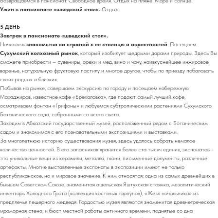
Возвращаемся в пансионат. Свободное время. Отдых на пляже. Море и солнце.
Ужин в пансионате «шведский стол».
Отдых.
5 ДЕНЬ
Завтрак в пансионате «шведский стол».
Начинаем
знакомство со страной с ее столицы и окрестностей
. Посещаем
Сухумский колхозный рынок
, который изобилует щедрыми дарами природы. Здесь Вы
сможете приобрести – сувениры, орехи и мед, вино и чачу, наивкуснейшее инжировое
варенье, натуральную фруктовую пастилу и многое другое, чтобы по приезду побаловать
своих родных и близких.
Побывав на рынке, совершаем экскурсию по городу и посещаем набережную
Махаджиров, известное кафе «Брехаловка», где подают самый лучший кофе,
осматриваем фонтан «Грифоны» и любуемся субтропическими растениями Сухумского
Ботанического сада, собранными со всего света.
Заходим в Абхазский государственный музей, расположенный рядом с Ботаническим
садом и знакомимся с его познавательными экспозициями и выставками.
За многолетнюю историю существования музея, здесь удалось собрать немалое
количество ценностей. В его запасниках хранятся более ста тысяч единиц экспонатов -
это уникальные вещи из керамики, металла, ткани, письменные документы, различные
артефакты. Многие выставленные экспонаты в экспозиции имеют не только
республиканское, но и мировое значение. К ним относятся: одна из самых древнейших в
бывшем Советском Союзе, знаменитая ашельская Яштухская стоянка, мезолитический
инвентарь Холодного Грота (коллекция костяных гарпунов), «Жезл начальника» из
предплечья пещерного медведя. Гордостью музея являются знаменитая древнегреческая
мраморная стена, и бюст местной работы античного времени, поднятые со дна