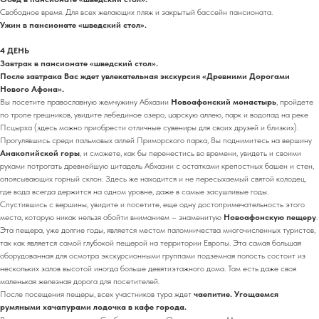
Свободное время. Для всех желающих пляж и закрытый бассейн пансионата.
Ужин в пансионате «шведский стол».
4 ДЕНЬ
Завтрак в пансионате «шведский стол».
После завтрака Вас ждет увлекательная экскурсия «Древними Дорогами
Нового Афона».
Вы посетите православную жемчужину Абхазии
Новоафонский монастырь
, пройдете
по тропе грешников, увидите лебединое озеро, царскую аллею, парк и водопад на реке
Псцырха (здесь можно приобрести отличные сувениры для своих друзей и близких).
Прогулявшись среди пальмовых аллей Приморского парка, Вы поднимитесь на вершину
Анакопийской горы
, и сможете, как бы перенестись во времени, увидеть и своими
руками потрогать древнейшую цитадель Абхазии с остатками крепостных башен и стен,
опоясывающих горный склон. Здесь же находится и не пересыхаемый святой колодец,
где вода всегда держится на одном уровне, даже в самые засушливые годы.
Спустившись с вершины, увидите и посетите, еще одну достопримечательность этого
места, которую никак нельзя обойти вниманием – знаменитую
Новоафонскую пещеру
.
Эта пещера, уже долгие годы, является местом паломничества многочисленных туристов,
так как является самой глубокой пещерой на территории Европы. Эта самая большая
оборудованная для осмотра экскурсионными группами подземная полость состоит из
нескольких залов высотой иногда больше девятиэтажного дома. Там есть даже своя
маленькая железная дорога для посетителей.
После посещения пещеры, всех участников тура ждет
чаепитие. Угощаемся
румяными хачапурами лодочка в кафе города.