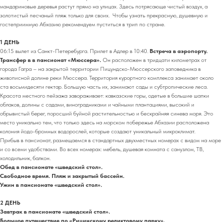
мандариновые деревья растут прямо на улицах. Здесь потрясающе чистый воздух, а
золотистый песчаный пляж только для своих. Чтобы узнать прекрасную, душевную и
гостеприимную Абхазию рекомендуем пуститься в трип по стране.
1 ДЕНЬ
06:15 вылет из Санкт-Петеребурга. Прилет в Адлер в 10:40.
Встреча в аэропорту.
Трансфер в в пансионат «Мюссера».
Он расположен в тридцати километрах от
города Гагра – на закрытой территории Пицундско-Мюссерского заповедника в
живописной долине реки Мюссера. Территория курортного комплекса занимает около
ста восьмидесяти гектар. Большую часть их, занимают сады и субтропические леса.
Красота местного пейзажа завораживает: кавказские горы, одетые в большие шапки
облаков, долины с садами, виноградниками и чайными плантациями, высокий и
обрывистый берег, поросший буйной растительностью и бескрайняя синева моря. Это
место уникально тем, что только здесь на морском побережье Абхазии расположена
колония йодо-бромных водорослей, которые создают уникальный микроклимат.
Прибыв в пансионат, размещаемся в стандартных двухместных номерах с видом на море
и со всеми удобствами. Во всех номерах: мебель, душевая комната с санузлом, ТВ,
холодильник, балкон.
Обед в пансионате «шведский стол».
Свободное время. Пляж и закрытый бассейн.
Ужин в пансионате «шведский стол».
2 ДЕНЬ
Завтрак в пансионате «шведский стол».
Большое путешествие по «Рицинскому реликтовому парку».