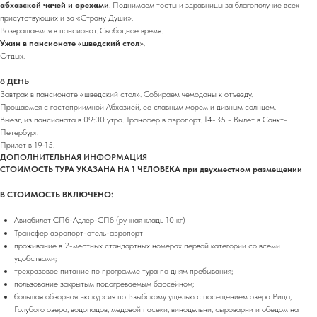
абхазской чачей и орехами
. Поднимаем тосты и здравницы за благополучие всех
присутствующих и за «Страну Души».
Возвращаемся в пансионат. Свободное время.
Ужин в пансионате «шведский стол
».
Отдых.
8 ДЕНЬ
Завтрак в пансионате «шведский стол». Собираем чемоданы к отъезду.
Прощаемся с гостеприимной Абхазией, ее славным морем и дивным солнцем.
Выезд из пансионата в 09:00 утра. Трансфер в аэропорт. 14-35 - Вылет в Санкт-
Петербург.
Прилет в 19-15.
ДОПОЛНИТЕЛЬНАЯ ИНФОРМАЦИЯ
СТОИМОСТЬ ТУРА УКАЗАНА НА 1 ЧЕЛОВЕКА при двухместном размещении
В СТОИМОСТЬ ВКЛЮЧЕНО:
Авиабилет СПб-Адлер-СПб (ручная кладь 10 кг)
Трансфер аэропорт-отель-аэропорт
проживание в 2-местных стандартных номерах первой категории со всеми
удобствами;
трехразовое питание по программе тура по дням пребывания;
пользование закрытым подогреваемым бассейном;
большая обзорная экскурсия по Бзыбскому ущелью с посещением озера Рица,
Голубого озера, водопадов, медовой пасеки, винодельни, сыроварни и обедом на