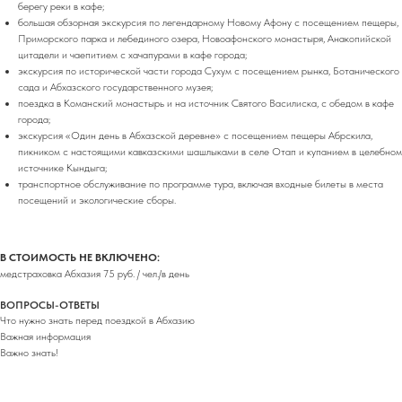
берегу реки в кафе;
большая обзорная экскурсия по легендарному Новому Афону с посещением пещеры,
Приморского парка и лебединого озера, Новоафонского монастыря, Анакопийской
цитадели и чаепитием с хачапурами в кафе города;
экскурсия по исторической части города Сухум с посещением рынка, Ботанического
сада и Абхазского государственного музея;
поездка в Команский монастырь и на источник Святого Василиска, с обедом в кафе
города;
экскурсия «Один день в Абхазской деревне» с посещением пещеры Абрскила,
пикником с настоящими кавказскими шашлыками в селе Отап и купанием в целебном
источнике Кындыга;
транспортное обслуживание по программе тура, включая входные билеты в места
посещений и экологические сборы.
В СТОИМОСТЬ НЕ ВКЛЮЧЕНО:
медстраховка Абхазия 75 руб. / чел./в день
ВОПРОСЫ-ОТВЕТЫ
Что нужно знать перед поездкой в Абхазию
Важная информация
Важно знать!