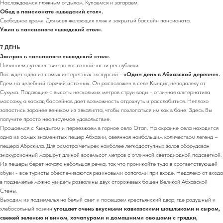
Наслаждаемся пляжным отдыхом. Купаемся и загараем.
Обед в пансионате «шведский стол».
Свободное время. Для всех желающих пляж и закрытый бассейн пансионата.
Ужин в пансионате «шведский стол».
7 ДЕНЬ
Завтрак в пансионате «шведский стол».
Начинаем путешествие по восточной части республики.
Вас ждет одна из самых интересных экскурсий -
«Один день в Абхазской деревне».
Едем на целебный горячий источник. Он расположен в селе Кындыг, неподалеку от
Сухума. Падающие с высоты нескольких метров струи воды - отличная альтернатива
массажу, а каскад бассейнов дает возможность отдохнуть и расслабиться. Неплохо
запастись заранее веником из эвкалипта, чтобы похлопаться им как в бане. Здесь Вы
получите просто неописуемое удовольствие.
Прощаемся с Кындыгом и переезжаем в горное село Отап. На окраине села находится
одна из самых знаменитых пещер Абхазии, овеянная наибольшим количеством легенд –
пещера Абрскила. Для осмотра четырех наиболее легкодоступных залов оборудован
экскурсионный маршрут длиной восемьсот метров с отличной светодиодной подсветкой.
Из пещеры берет начало небольшая речка, так что проникайте туда в соответствующей
обуви - все туристы обеспечиваются резиновыми сапогами при входе. Недалеко от входа
в подземелье можно увидеть развалины двух сторожевых башен Великой Абхазской
Стены.
Выходим из подземелья на белый свет и посещаем крестьянский двор, где радушный и
хлебосольный хозяин
угощает очень вкусными кавказскими шашлыками и сыром,
свежей зеленью и вином, хачапурами и домашними овощами с грядки,