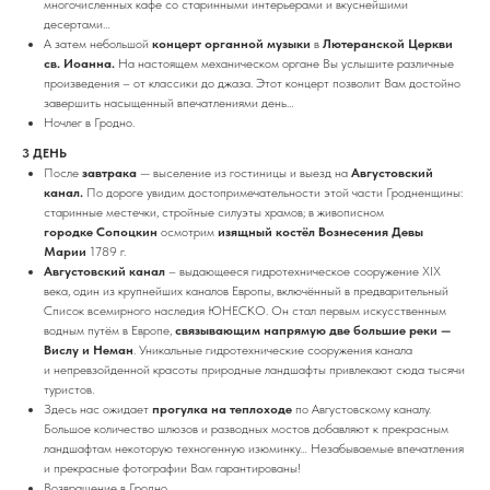
многочисленных кафе со старинными интерьерами и вкуснейшими
десертами…
А затем небольшой
концерт органной музыки
в
Лютеранской Церкви
св. Иоанна.
На настоящем механическом органе Вы услышите различные
произведения – от классики до джаза. Этот концерт позволит Вам достойно
завершить насыщенный впечатлениями день…
Ночлег в Гродно.
3 ДЕНЬ
После
завтрака
— выселение из гостиницы и выезд на
Августовский
канал.
По дороге увидим достопримечательности этой части Гродненщины:
старинные местечки, стройные силуэты храмов; в живописном
городке Сопоцкин
осмотрим
изящный костёл Вознесения Девы
Марии
1789 г.
Августовский канал
– выдающееся гидротехническое сооружение XIX
века, один из крупнейших каналов Европы, включённый в предварительный
Список всемирного наследия ЮНЕСКО. Он стал первым искусственным
водным путём в Европе,
связывающим напрямую две большие реки —
Вислу и Неман
. Уникальные гидротехнические сооружения канала
и непревзойденной красоты природные ландшафты привлекают сюда тысячи
туристов.
Здесь нас ожидает
прогулка на теплоходе
по Августовскому каналу.
Большое количество шлюзов и разводных мостов добавляют к прекрасным
ландшафтам некоторую техногенную изюминку… Незабываемые впечатления
и прекрасные фотографии Вам гарантированы!
Возвращение в Гродно.