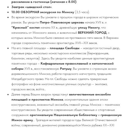
расселение в гостинице (начиная с 8.00)
.
Завтрак «шведский стол»
.
10.00
ОБЗОРНАЯ экскурсия по Минску
(3,5 часа).
Во время экскурсии Вы узнаете о прошлом города в широких исторических
рамках. Вы увидите
Петро-Павловскую церковь
начала ХVII в. и
“Красный” костел
начала ХХ в.; древнейшую
улицу Немигу
, что
начиналась от Минского замка, и живописный
ВЕРХНИЙ ГОРОД
, с
которым жизнь Минска была связана на протяжении пяти веков. В Верхнем
городе сохранились памятники архитектуры XVII—XIX веков.
На его главной площади –
площади Свободы
– находится гостиный двор,
торговые ряды, несколько монастырских комплексов (бернардинцев,
базилиан, иезуитов). Здесь Вы увидите наиболее ценные архитектурные
памятники города –
Кафедральные православный и католический
соборы
ХVII в., восстановленную
Ратушу
;
Вы узнаете о страницах жизни
дореволюционного Минска, работе городского магистрата, традициях
Магдебургского права. На пл. Свободы можно сделать прекрасные
фотографии на фоне многочисленных уличных скульптур – экипажа,
городских весов, войта…
Далее перед Вашим взором предстанут
величественные ансамбли
площадей и проспектов Минска
, монументальные здания эпохи
конструктивизма, знаменитый ансамбль главной улицы Минска – памятника
конструктивизма. Вы увидите современные общественные и спортивные
сооружения:
оригинальную Национальную библиотеку
и
грандиозную
Минск-арену
… Трагедия жителей города в годы Великой Отечественной
войны; современный, динамично развивающийся Минск рубежа ХХ—ХХI