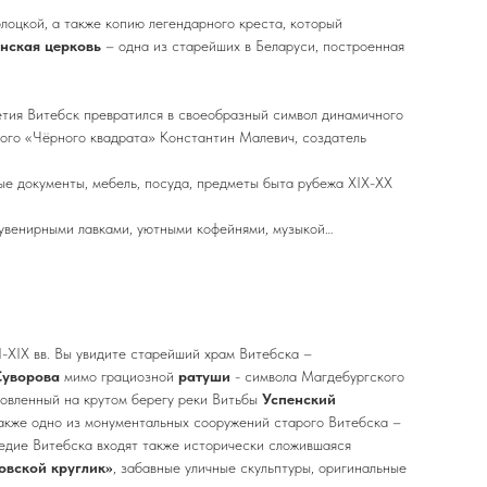
оцкой, а также копию легендарного креста, который
нская церковь
– одна из старейших в Беларуси, построенная
летия Витебск превратился в своеобразный символ динамичного
ого «Чёрного квадрата» Константин Малевич, создатель
ые документы, мебель, посуда, предметы быта рубежа XIX-XX
сувенирными лавками, уютными кофейнями, музыкой…
-XIX вв. Вы увидите старейший храм Витебска –
Суворова
мимо грациозной
ратуши
- символа Магдебургского
новленный на крутом берегу реки Витьбы
Успенский
акже одно из монументальных сооружений старого Витебска –
ледие Витебска входят также исторически сложившаяся
овской круглик»
, забавные уличные скульптуры, оригинальные