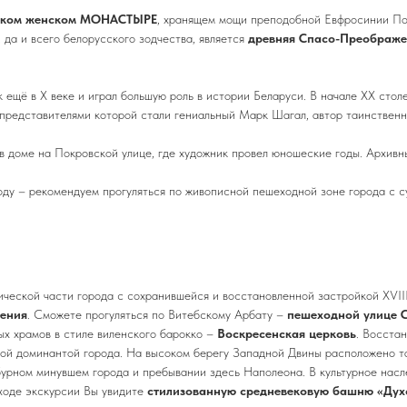
ском женском
МОНАСТЫРЕ
, хранящем мощи преподобной Евфросинии Пол
да и всего белорусского зодчества, является
древняя Спасо-Преображе
 ещё в X веке и играл большую роль в истории Беларуси. В начале XX сто
 представителями которой стали гениальный Марк Шагал, автор таинственн
в доме на Покровской улице, где художник провел юношеские годы. Архивн
роду – рекомендуем прогуляться по живописной пешеходной зоне города с 
ческой части города с сохранившейся и восстановленной застройкой ХVIII
ения
. Сможете прогуляться по Витебскому Арбату –
пешеходной улице 
ных храмов в стиле виленского барокко –
Воскресенская церковь
. Восста
ой доминантой города. На высоком берегу Западной Двины расположено т
о бурном минувшем города и пребывании здесь Наполеона. В культурное нас
 ходе экскурсии Вы увидите
стилизованную средневековую башню «Дух