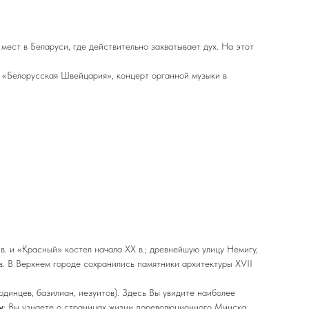
мест в Беларуси, где действительно захватывает дух. На этот
- «Белорусская Швейцария», концерт органной музыки в
в. и «Красный» костел начала ХХ в.; древнейшую улицу Немигу,
в. В Верхнем городе сохранились памятники архитектуры XVII
динцев, базилиан, иезуитов). Здесь Вы увидите наиболее
у
;
Вы узнаете о страницах жизни дореволюционного Минска,