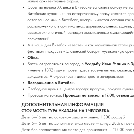
малые архитектурные формы.
События начала ХХ века в Витебске заложили основу не тол
Витебские художники по историческому праву являются пр
оставленное ими в Витебске, воспринимается сегодня как 
расположенного в оригинальном дореволюционном здании; з
высокотехнологичный, оснащен эксклюзивным мультимедийн
впечатлений…
А в наши дни Витебск известен и как музыкальная столица
фестиваля искусств «Славянский базар», музыкальную арен
Обед.
Затем отправляемся за город, в
Усадьбу Ильи Репина в 
имение в 1892 году и провел здесь восемь летних сезонов,
документов. А окрестности дома просто зачаровывают!
Возвращение в Витебск.
Свободное время в центре города: прогулки, покупка сувен
Проводы на вокзал.
Проводы на вокзал в 17.00, отъезд 
ДОПОЛНИТЕЛЬНАЯ ИНФОРМАЦИЯ
СТОИМОСТЬ ТУРА УКАЗАНА НА 1 ЧЕЛОВЕКА.
Дети 6—16 лет на основном месте — минус 1 500 рос.руб.
Дети 6—16 лет на дополнительном месте — минус 20% от цен
Дети без предоставления места для проживания — 11 000 рос.ру