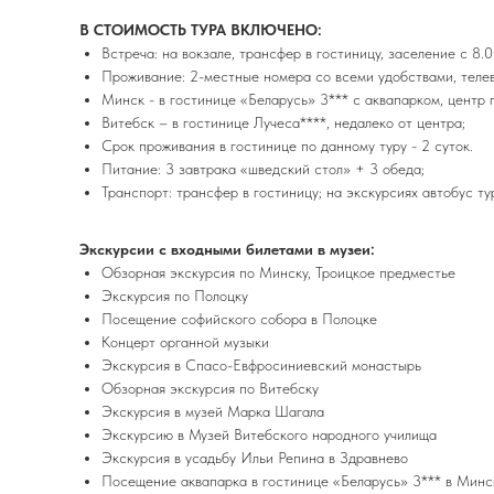
В СТОИМОСТЬ ТУРА ВКЛЮЧЕНО:
Встреча: на вокзале, трансфер в гостиницу, заселение с 8.0
Проживание: 2-местные номера со всеми удобствами, теле
Минск - в гостинице «Беларусь» 3*** с аквапарком, центр 
Витебск – в гостинице Лучеса****, недалеко от центра;
Срок проживания в гостинице по данному туру - 2 суток.
Питание: 3 завтрака «шведский стол» + 3 обеда;
Транспорт: трансфер в гостиницу; на экскурсиях автобус ту
Экскурсии с входными билетами в музеи:
Обзорная экскурсия по Минску, Троицкое предместье
Экскурсия по Полоцку
Посещение софийского собора в Полоцке
Концерт органной музыки
Экскурсия в Спасо-Евфросиниевский монастырь
Обзорная экскурсия по Витебску
Экскурсия в музей Марка Шагала
Экскурсию в Музей Витебского народного училища
Экскурсия в усадьбу Ильи Репина в Здравнево
Посещение аквапарка в гостинице «Беларусь» 3*** в Минск