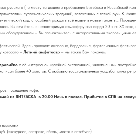
ько русского (по месту тогдашнего пребывания Витебска в Российской импе
одолжателями супрематических традиций, заложенных с легкой руки К. Мал
генетический код, способный рождать всё новые и новые таланты… Посеще
десь Вы окунётесь в неповторимую атмосферу авангарда 20-х гг. ХХ века,
ым оборудованием – Вы познакомитесь с интерактивными экспозициями евр
 фестивалей. Здесь проходят джазовые, бардовские, фортепианные фестива
у которого –
Летний амфитеатр
– мы также Вам покажем.
Здравнёво
с её интересной музейной экспозицией, живописными постройк
 написал более 40 холстов. С любовью восстановленная усадьба полна реп
иров, посещение кафе.
домой из ВИТЕБСКА в 20.00 Ночь в поезде. Прибытие в СПБ на следу
ы взрослых
б. (экскурсии, завтраки, обеды, место в автобусе)