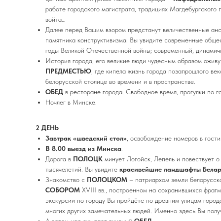
работе городского магистрата, традициях Магдебургского 
войта…
Далее перед Вашим взором предстанут величественные анс
памятника конструктивизма. Вы увидите современные обще
годы Великой Отечественной войны; современный, динамич
История города, его великие люди чудесным образом оживу
ПРЕДМЕСТЬЮ
, где кипела жизнь города позапрошлого век
белорусской столице во времени и в пространстве.
ОБЕД
в ресторане города. Свободное время, прогулки по г
Ночлег в Минске.
2 ДЕНЬ
Завтрак «шведский стол»
, освобождение номеров в гости
В 8.00 выезд из Минска
.
Дорога в
ПОЛОЦК
минует Логойск, Лепель и повествует о
тысячелетий. Вы увидите
красивейшие ландшафты Бела
Знакомство с
ПОЛОЦКОМ
– патриархом земли белорусско
СОБОРОМ
XVIII вв., построенном на сохранившихся фраг
экскурсии по городу Вы пройдёте по древним улицам город
многих других замечательных людей. Именно здесь Вы пол