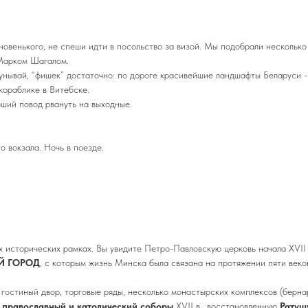
овенького, не спеши идти в посольство за визой. Мы подобрали несколько 
 Марком Шагалом.
унывай, “фишек” достаточно: по дороге красивейшие ландшафты Беларуси 
кораблике в Витебске.
ший повод рвануть на выходные.
о вокзала. Ночь в поезде.
 исторических рамках. Вы увидите Петро-Павловскую церковь начала ХVII 
Й ГОРОД
, с которым жизнь Минска была связана на протяжении пяти веко
гостиный двор, торговые ряды, несколько монастырских комплексов (бернар
православный и католический соборы
ХVII в., восстановленную
Ратуш