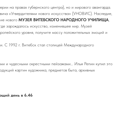
рии на правах губернского центра), но и мирового авангарда.
евича «Утвердителями нового искусства» (УНОВИС). Наследие,
ние нового
МУЗЕЯ ВИТЕБСКОГО НАРОДНОГО УЧИЛИЩА
,
 где зарождалось искусство, изменившее мир. Музей
опейского уровня, получите массу положительных эмоций и
ли. С 1992 г. Витебск стал столицей Международного
ами и чудесными окрестными пейзажами… Илья Репин купил это
родукций картин художника, предметов быта, архивных
ющий день в 6.46