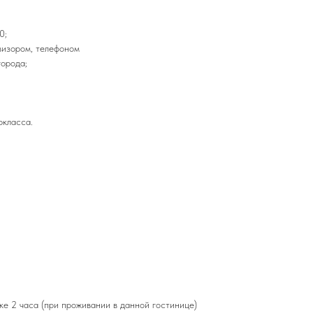
0;
визором, телефоном
города;
ркласса.
е 2 часа (при проживании в данной гостинице)