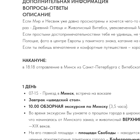
ДОПОЛНИТЕЛЬНАЯ ИНФОРМАЦИЯ
ВОПРОСЫ-ОТВЕТЫ
ОПИСАНИЕ
Если Мир и Несвиж уже давно просмотрены и хочется чего-то н
раз - Древний Полоцк и Живописный Витебск, увековеченный
Если простыми достопримечательностями тебя не удивишь, не 
Полоцке, фото в центре Европы у памятного знака, катание на 
Если ты любишь впечатления и комфортные путешествия – хоро
НАКАНУНЕ:
в 18:18 отправление в Минск из Санкт-Петербурга с Витебског
1 ДЕНЬ
07-15 - Приезд в
Минск
, встреча на вокзале
Завтрак «шведский стол»
.
10.00
ОБЗОРНАЯ экскурсия по Минску
(3,5 часа).
Во время экскурсии Вы узнаете о прошлом города в широких
что начиналась от Минского замка, и живописный
ВЕРХНИ
—XIX веков.
На его главной площади –
площади Свободы
– находится 
ценные архитектурные памятники города –
Кафедральные 