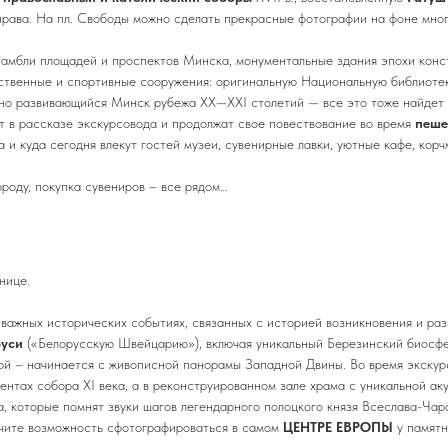
права. На пл. Свободы можно сделать прекрасные фотографии на фоне мног
амбли площадей и проспектов Минска, монументальные здания эпохи конс
ственные и спортивные сооружения: оригинальную Национальную библиотек
но развивающийся Минск рубежа ХХ—ХХI столетий — все это тоже найдет 
т в рассказе экскурсовода и продолжат свое повествование во время
пеше
а и куда сегодня влекут гостей музеи, сувенирные лавки, уютные кафе, кор
ороду, покупка сувениров – все рядом…
нице.
 важных исторических событиях, связанных с историей возникновения и раз
руси
(«Белорусскую Швейцарию»), включая уникальный Березинский биосфе
й – начинается с живописной панорамы Западной Двины. Во время экскур
ментах собора XI века, а в реконструированном зале храма с уникальной а
а, которые помнят звуки шагов легендарного полоцкого князя Всеслава-Ча
учите возможность сфотографироваться в самом
ЦЕНТРЕ ЕВРОПЫ
у памятн