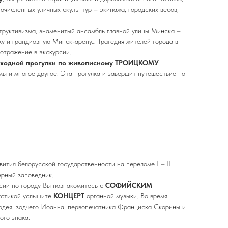
очисленных уличных скульптур – экипажа, городских весов,
труктивизма, знаменитый ансамбль главной улицы Минска –
у и грандиозную Минск-арену… Трагедия жителей города в
отражение в экскурсии.
ходной прогулки по живописному
ТРОИЦКОМУ
чмы и многое другое. Эта прогулка и завершит путешествие по
вития белорусской государственности на переломе I – II
рный заповедник.
сии по городу Вы познакомитесь с
СОФИЙСКИМ
кустикой услышите
КОНЦЕРТ
органной музыки. Во время
родея, зодчего Иоанна, первопечатника Франциска Скорины и
ого знака.