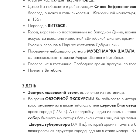
А затем нас ожидает вкусный
ОБЕД.
Далее Вы побываете в действующем
Спасо-Евфросиниев
бесследно исчез в годы лихолетья… Жемчужиной монастыря, 
в 1156 г.
Переезд в
ВИТЕБСК.
Город, царственно поставленный на Западной Двине, возник
искусства всемирно известной «Витебской школы», яркими
Русских сезонов в Париже Мстислав Добужинский.
Посещение небольшого уютного
МУЗЕЯ МАРКА ШАГАЛА
вв. рассказывают о жизни Марка Шагала в Витебске.
Расселение в гостинице. Свободное время, прогулки по го
Ночлег в Витебске.
3 ДЕНЬ
Завтрак «шведский стол»
, выселение из гостиницы.
Во время
ОБЗОРНОЙ ЭКСКУРСИИ
Вы побываете в истори
восстановленную в византийском стиле
церковь Благовещ
права города (1775 г.). А неподалёку - один из самых изящ
собор
бывшего монастыря базилиан стал изящной зрительн
Дворец губернатора
(XVIII в.), который хранит память 
планировочная структура города, здания в стиле модерн. В